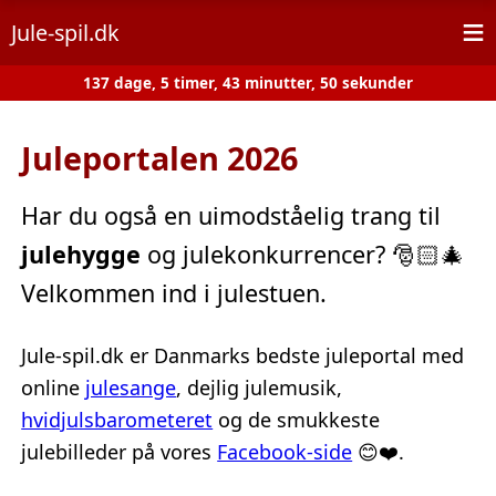
≡
Jule-spil.dk
137 dage, 5 timer, 43 minutter, 49 sekunder
Juleportalen 2026
Har du også en uimodståelig trang til
julehygge
og julekonkurrencer? 🎅🏻🎄
Velkommen ind i julestuen.
Jule-spil.dk er Danmarks bedste juleportal med
online
julesange
, dejlig julemusik,
hvidjulsbarometeret
og de smukkeste
julebilleder på vores
Facebook-side
😊❤️.