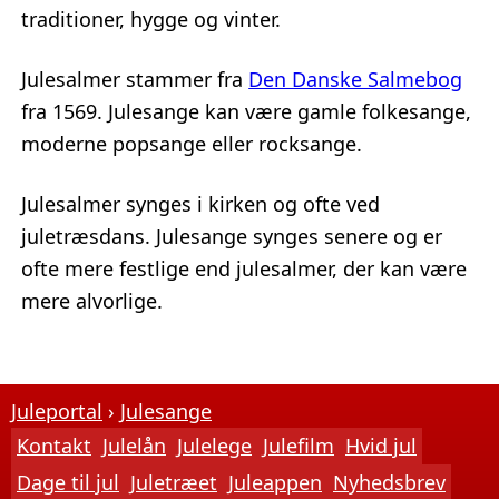
traditioner, hygge og vinter.
Julesalmer stammer fra
Den Danske Salmebog
fra 1569. Julesange kan være gamle folkesange,
moderne popsange eller rocksange.
Julesalmer synges i kirken og ofte ved
juletræsdans. Julesange synges senere og er
ofte mere festlige end julesalmer, der kan være
mere alvorlige.
Juleportal
Julesange
Kontakt
Julelån
Julelege
Julefilm
Hvid jul
Dage til jul
Juletræet
Juleappen
Nyhedsbrev