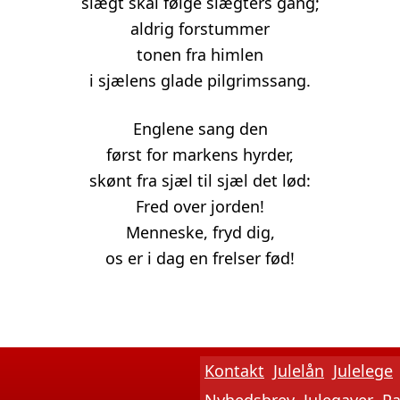
slægt skal følge slægters gang;
aldrig forstummer
tonen fra himlen
i sjælens glade pilgrimssang.
Englene sang den
først for markens hyrder,
skønt fra sjæl til sjæl det lød:
Fred over jorden!
Menneske, fryd dig,
os er i dag en frelser fød!
Kontakt
Julelån
Julelege