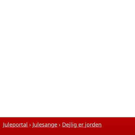
Juleportal
Julesange
Dejlig er jorden