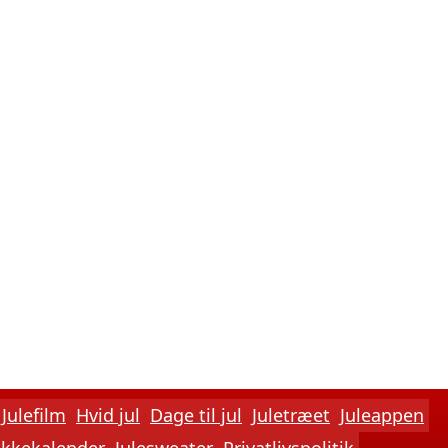
Julefilm
Hvid jul
Dage til jul
Juletræet
Juleappen