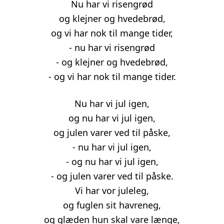
Nu har vi risengrød
og klejner og hvedebrød,
og vi har nok til mange tider,
- nu har vi risengrød
- og klejner og hvedebrød,
- og vi har nok til mange tider.
Nu har vi jul igen,
og nu har vi jul igen,
og julen varer ved til påske,
- nu har vi jul igen,
- og nu har vi jul igen,
- og julen varer ved til påske.
Vi har vor juleleg,
og fuglen sit havreneg,
og glæden hun skal vare længe,