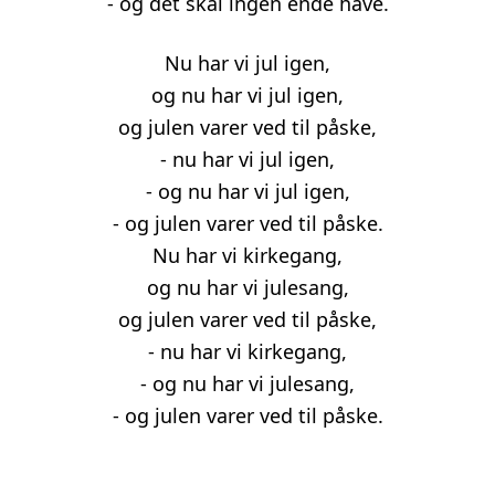
- og det skal ingen ende have.
Nu har vi jul igen,
og nu har vi jul igen,
og julen varer ved til påske,
- nu har vi jul igen,
- og nu har vi jul igen,
- og julen varer ved til påske.
Nu har vi kirkegang,
og nu har vi julesang,
og julen varer ved til påske,
- nu har vi kirkegang,
- og nu har vi julesang,
- og julen varer ved til påske.