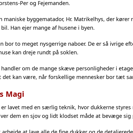
korstens-Per og Fejemanden.
n maniske byggematador, Hr. Matrikelhys, der kører r
 bil. Han ejer mange af husene i byen.
 bor to meget nysgerrige naboer. De er så ivrige efte
huse kan dreje rundt på soklen.
n handler om de mange skæve personligheder i etag
ovt det kan være, når forskellige mennesker bor tæt 
s Magi
 er lavet med en særlig teknik, hvor dukkerne styre
iver dem en sjov og lidt klodset måde at bevæge sig 
t arbejde at lave alle de fine dukker og de detaljerede