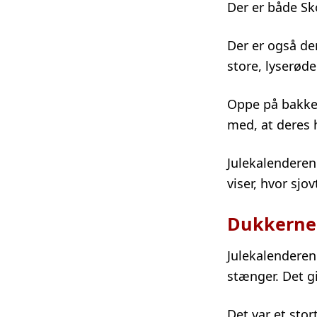
Der er både S
Der er også de
store, lyserøde
Oppe på bakken
med, at deres 
Julekalendere
viser, hvor sj
Dukkerne
Julekalenderen
stænger. Det g
Det var et stor