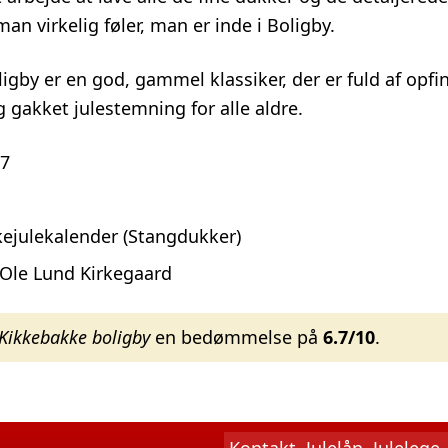
man virkelig føler, man er inde i Boligby.
igby er en god, gammel klassiker, der er fuld af op
g gakket julestemning for alle aldre.
7
1
ejulekalender (Stangdukker)
Ole Lund Kirkegaard
Kikkebakke boligby
en bedømmelse på
6.7/10
.
Kontakt
Julelån
Julelege