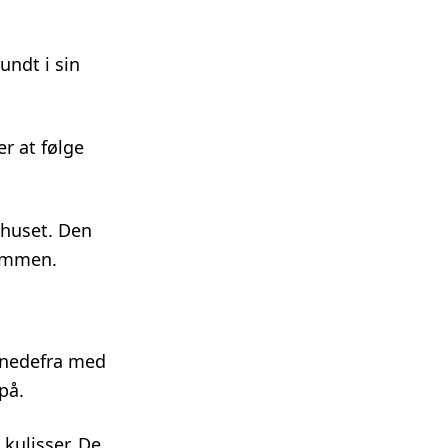
undt i sin
r at følge
ehuset. Den
sammen.
s nedefra med
på.
 kulisser. De