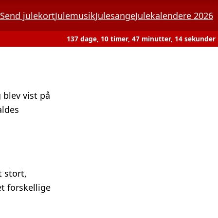
Send julekort
Julemusik
Julesange
Julekalendere 2026
137 dage, 10 timer, 47 minutter, 14 sekunder
 blev vist på
aldes
 stort,
t forskellige