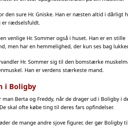
or den sure Hr. Gniske. Han er næsten altid i dårligt
g er rædselsfuldt.
en venlige Hr. Sommer også i huset. Han er en stille
d, men har en hemmelighed, der kun ses bag lukked
rvandler Hr. Sommer sig til den bomstærke muskel
zenmuskel. Han er verdens stærkeste mand.
 i Boligby
r man Berta og Freddy, når de drager ud i Boligby i d
e skal ofte købe ting til deres fars opfindelser.
der de mange andre sjove figurer, der gør Boligby til