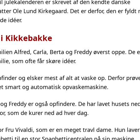
il julekalenderen er skrevet af den kendte danske
tter Ole Lund Kirkegaard. Det er derfor, den er fyld
de idéer.
i Kikkebakke
milien Alfred, Carla, Berta og Freddy øverst oppe. De
ie, som ofte får skøre idéer.
pfinder og elsker mest af alt at vaske op. Derfor prøv
t smart og automatisk opvaskemaskine.
og Freddy er også opfindere. De har lavet husets ned
tor, som de kurer ned ad hver dag.
or Fru Vivaldi, som er en meget travl dame. Hun laver
tti til en stor Spaghetticentralen på sin maskine.