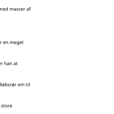
t med masser af
 er en meget
er han at
løbsrør om til
 store