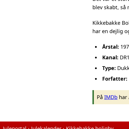
blev skabt, så 
Kikkebakke Bol
har en dejlig o
Årstal:
197
Kanal:
DR
Type:
Dukk
Forfatter:
På
IMDb
har
Juleportal
Julekalender
Kikkebakke boligby