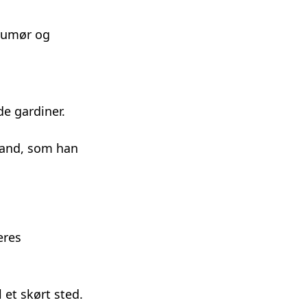
 humør og
e gardiner.
mand, som han
eres
 et skørt sted.