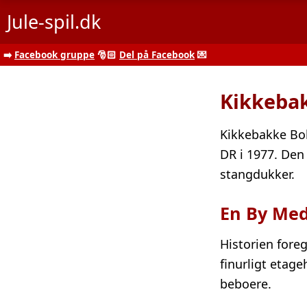
Jule-spil.dk
➡️
Facebook gruppe
🎅🏻
Del på Facebook
💌
Kikkebak
Kikkebakke Bol
DR i 1977. Den
stangdukker.
En By Med
Historien foreg
finurligt etag
beboere.