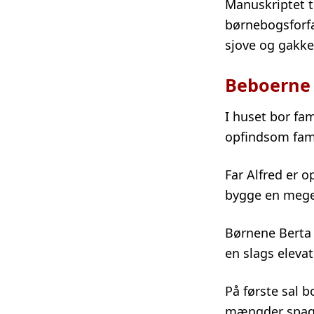
Manuskriptet t
børnebogsforfa
sjove og gakke
Beboerne 
I huset bor fa
opfindsom famil
Far Alfred er o
bygge en mege
Børnene Berta 
en slags eleva
På første sal b
mængder spaghe