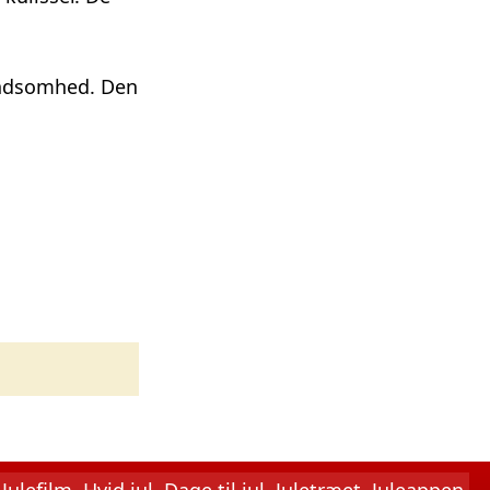
findsomhed. Den
Julefilm
Hvid jul
Dage til jul
Juletræet
Juleappen