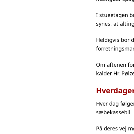
I stueetagen b
synes, at altin
Heldigvis bor d
forretningsman
Om aftenen fo
kalder Hr. Pøl
Hverdagen
Hver dag følge
sæbekassebil. D
På deres vej mø