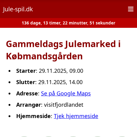
≡
Jule-spil.dk
136 dage, 13 timer, 22 minutter, 51 sekunder
Gammeldags Julemarked i
Købmandsgården
Starter
: 29.11.2025, 09.00
Slutter
: 29.11.2025, 14.00
Adresse
:
Se på Google Maps
Arrangør
: visitfjordlandet
Hjemmeside
:
Tjek hjemmeside