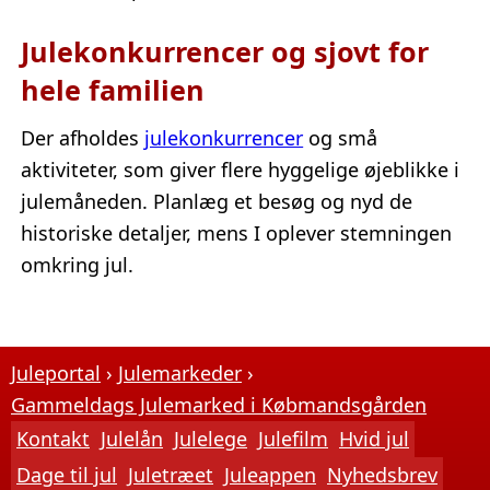
Julekonkurrencer og sjovt for
hele familien
Der afholdes
julekonkurrencer
og små
aktiviteter, som giver flere hyggelige øjeblikke i
julemåneden. Planlæg et besøg og nyd de
historiske detaljer, mens I oplever stemningen
omkring jul.
Juleportal
Julemarkeder
Gammeldags Julemarked i Købmandsgården
Kontakt
Julelån
Julelege
Julefilm
Hvid jul
Dage til jul
Juletræet
Juleappen
Nyhedsbrev