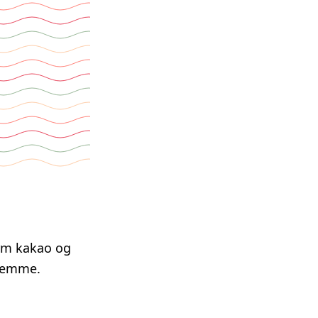
rm kakao og
 hjemme.