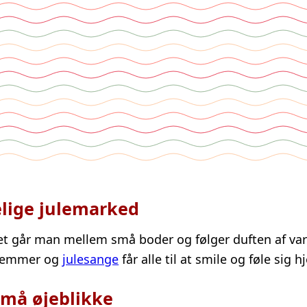
lige julemarked
et går man mellem små boder og følger duften af va
stemmer og
julesange
får alle til at smile og føle sig
må øjeblikke