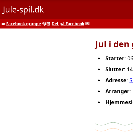
Jule-spil.dk
➡️
Facebook gruppe
🎅🏻
Del på Facebook
💌
Jul i de
Starter
: 0
Slutter
: 1
Adresse
:
S
Arrangør
:
Hjemmesi