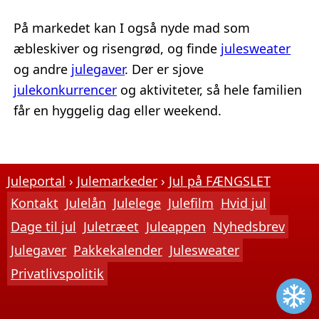
På markedet kan I også nyde mad som
æbleskiver og risengrød, og finde
julesweater
og andre
julegaver
. Der er sjove
julekonkurrencer
og aktiviteter, så hele familien
får en hyggelig dag eller weekend.
Juleportal
Julemarkeder
Jul på FÆNGSLET
Kontakt
Julelån
Julelege
Julefilm
Hvid jul
Dage til jul
Juletræet
Juleappen
Nyhedsbrev
Julegaver
Pakkekalender
Julesweater
Privatlivspolitik