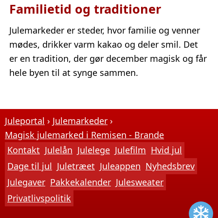
Familietid og traditioner
Julemarkeder er steder, hvor familie og venner
mødes, drikker varm kakao og deler smil. Det
er en tradition, der gør december magisk og får
hele byen til at synge sammen.
Juleportal
Julemarkeder
Magisk julemarked i Remisen - Brande
Kontakt
Julelån
Julelege
Julefilm
Hvid jul
Dage til jul
Juletræet
Juleappen
Nyhedsbrev
Julegaver
Pakkekalender
Julesweater
Privatlivspolitik